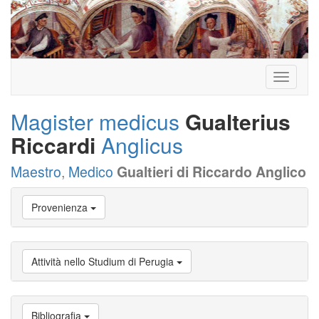
Toggle
navigati
Magister medicus
Gualterius
Riccardi
Anglicus
Maestro
,
Medico
Gualtieri di Riccardo Anglico
Vai
Provenienza
a
Biografia
Vai
a
Attività nello Studium di Perugia
Provenienza
Vai
a
Carriera
Bibliografia