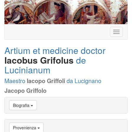
Toggle
navigati
Artium et medicine doctor
Iacobus Grifolus
de
Lucinianum
Maestro
Iacopo Griffoli
da Lucignano
Jacopo Griffolo
Vai
Biografia
a
Biografia
Vai
a
Provenienza
Provenienza