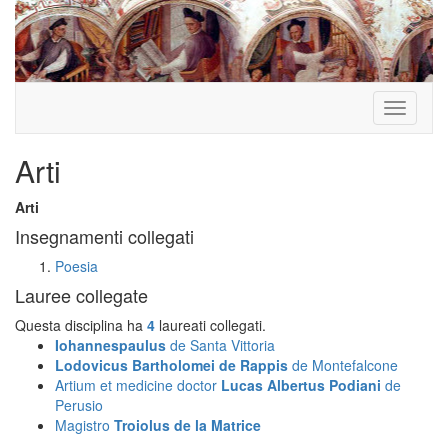
Toggle
navigati
Arti
Arti
Insegnamenti collegati
Poesia
Lauree collegate
Questa disciplina ha
4
laureati collegati.
Iohannespaulus
de Santa Vittoria
Lodovicus Bartholomei de Rappis
de Montefalcone
Artium et medicine doctor
Lucas Albertus Podiani
de
Perusio
Magistro
Troiolus
de la Matrice