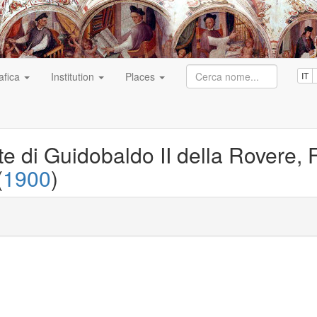
afica
Institution
Places
IT
e di Guidobaldo II della Rovere, Fi
(
1900
)