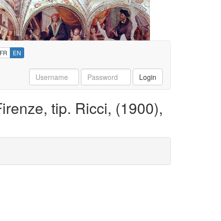
FR
EN
Username
Password
Login
renze, tip. Ricci, (1900),