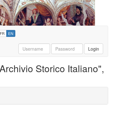
FR
EN
Username
Password
Login
rchivio Storico Italiano",