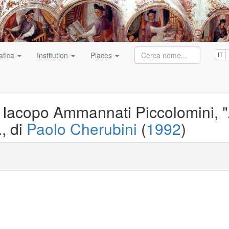
afica
Institution
Places
IT
e Iacopo Ammannati Piccolomini, "A
, di
Paolo Cherubini
(
1992
)