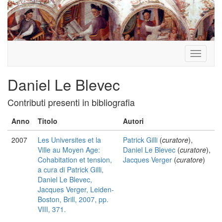
Toggle
navigati
Daniel Le Blevec
Contributi presenti in bibliografia
Anno
Titolo
Autori
2007
Les Universites et la
Patrick Gilli
(
curatore
),
Ville au Moyen Age:
Daniel Le Blevec
(
curatore
),
Cohabitation et tension,
Jacques Verger
(
curatore
)
a cura di Patrick Gilli,
Daniel Le Blevec,
Jacques Verger, Leiden-
Boston, Brill, 2007, pp.
VIII, 371.