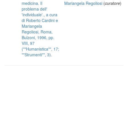
medicina. Il
Mariangela Regoliosi
(
curatore
)
problema dell'
'individuale'., a cura
di Roberto Cardini e
Mariangela
Regoliosi, Roma,
Bulzoni, 1996, pp.
VIII, 97
(""Humanistica"", 17;
""Strumenti"", 3).