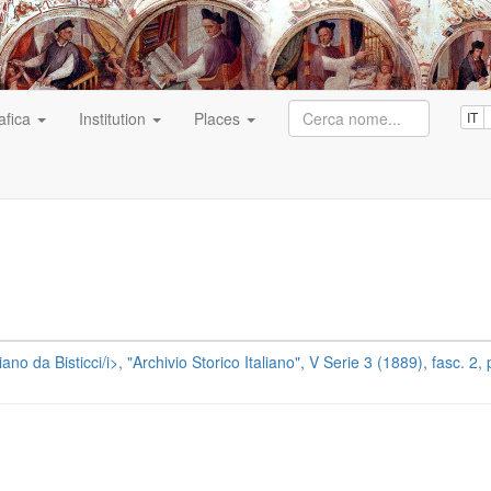
afica
Institution
Places
IT
no da Bisticci/i>, "Archivio Storico Italiano", V Serie 3 (1889), fasc. 2,