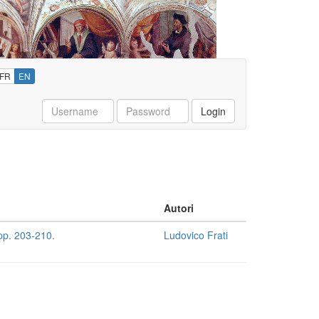
FR
EN
Username
Password
Login
Autori
 pp. 203-210.
Ludovico Frati