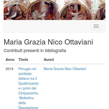
Toggle
navigati
Maria Grazia Nico Ottaviani
Contributi presenti in bibliografia
Anno
Titolo
Autori
2019
Perugia nel
Maria Grazia Nico Ottaviani
contesto
italiano tra il
Quattrocento
e i primi del
Cinquecento,
“Bollettino
della
Deputazione