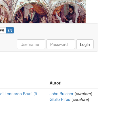
FR
EN
Username
Password
Login
Autori
 di Leonardo Bruni (9
John Butcher
(
curatore
),
Giulio Firpo
(
curatore
)