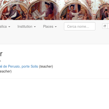
afica
Institution
Places
IT
r
"
hi
de Perusio, porte Solis
(
teacher
)
teacher
)