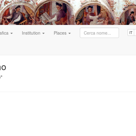
afica
Institution
Places
IT
no
o"