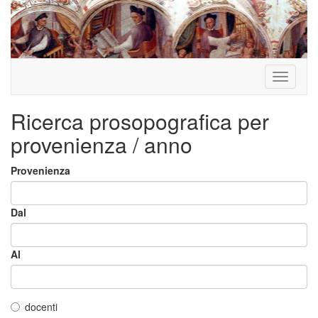
Toggle
navigati
Ricerca prosopografica per
provenienza / anno
Provenienza
Dal
Al
docenti