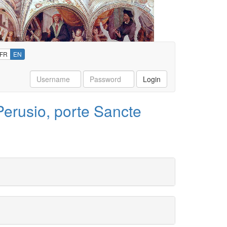
FR
EN
Username
Password
Login
Perusio, porte Sancte