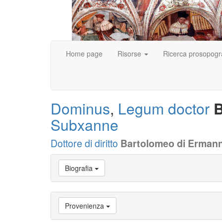
Home page
Risorse
Ricerca prosopogr
Dominus
,
Legum doctor
B
Subxanne
Dottore di diritto
Bartolomeo di Erman
Vai
Biografia
a
Biografia
Vai
a
Provenienza
Provenienza
Vai