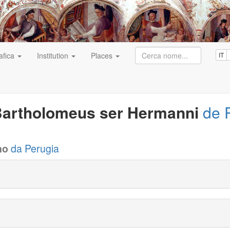
afica
Institution
Places
IT
artholomeus ser Hermanni
de 
no
da Perugia