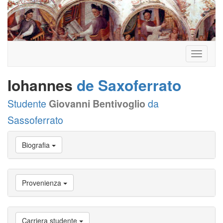
Toggle
navigati
Iohannes
de Saxoferrato
Studente
Giovanni Bentivoglio
da
Sassoferrato
Vai
Biografia
a
Biografia
Vai
a
Provenienza
Provenienza
Vai
a
Carriera
Carriera studente