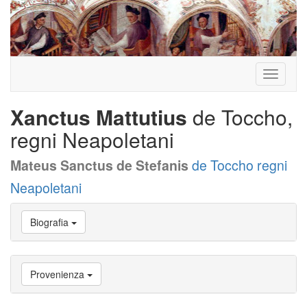
Toggle
navigati
Xanctus Mattutius
de Toccho,
regni Neapoletani
Mateus Sanctus de Stefanis
de Toccho regni
Neapoletani
Vai
Biografia
a
Biografia
Vai
a
Provenienza
Provenienza
Vai
a