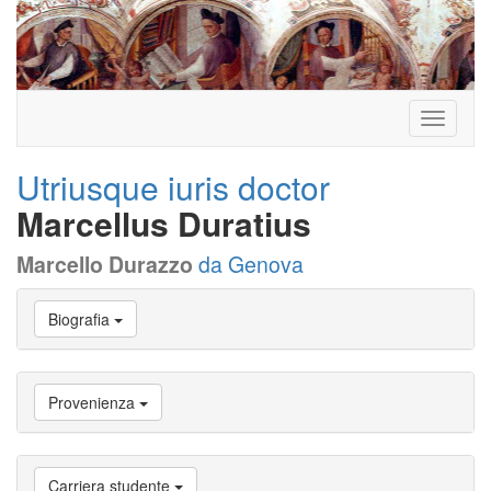
Toggle
navigati
Utriusque iuris doctor
Marcellus Duratius
Marcello Durazzo
da Genova
Vai
Biografia
a
Biografia
Vai
a
Provenienza
Provenienza
Vai
a
Carriera
Carriera studente