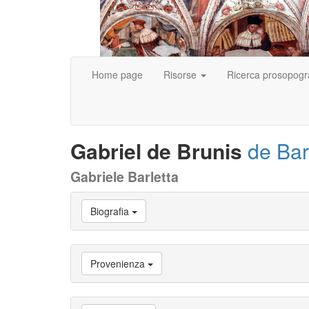
Home page
Risorse
Ricerca prosopogr
Gabriel de Brunis
de Bar
Gabriele Barletta
Vai
Biografia
a
Biografia
Vai
a
Provenienza
Provenienza
Vai
a
Carriera