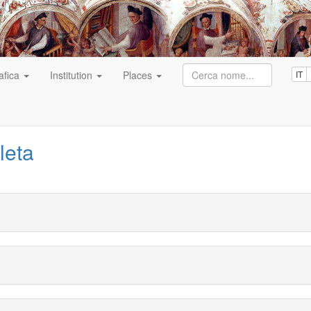
afica
Institution
Places
IT
leta