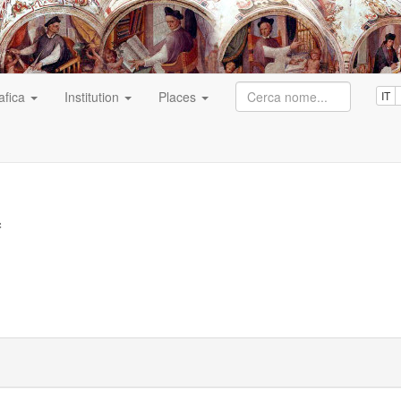
afica
Institution
Places
IT
f