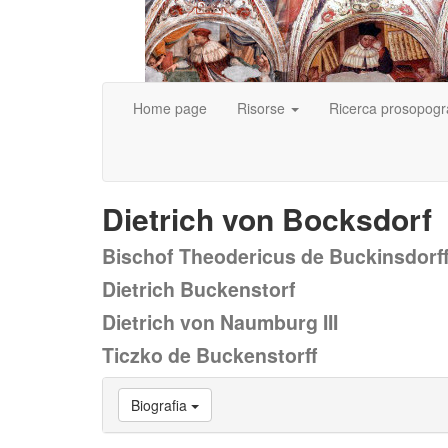
Home page
Risorse
Ricerca prosopogr
Dietrich von Bocksdorf
Bischof Theodericus de Buckinsdorf
Dietrich Buckenstorf
Dietrich von Naumburg III
Ticzko de Buckenstorff
Vai
Biografia
a
Biografia
Vai