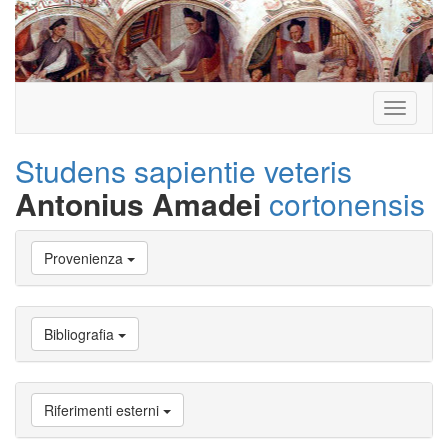
Toggle
navigati
Studens sapientie veteris
Antonius Amadei
cortonensis
Vai
Provenienza
a
Biografia
Vai
a
Bibliografia
Provenienza
Vai
a
Carriera
Riferimenti esterni
studente
Vai