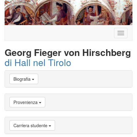
Toggle
navigati
Georg Fieger von Hirschberg
di Hall nel Tirolo
Vai
Biografia
a
Biografia
Vai
a
Provenienza
Provenienza
Vai
a
Carriera
Carriera studente
studente
Vai