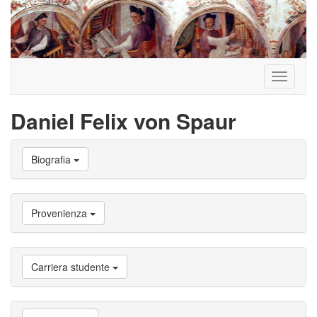
Toggle
navigati
Daniel Felix von Spaur
Vai
Biografia
a
Biografia
Vai
a
Provenienza
Provenienza
Vai
a
Carriera
Carriera studente
studente
Vai
a
Attività