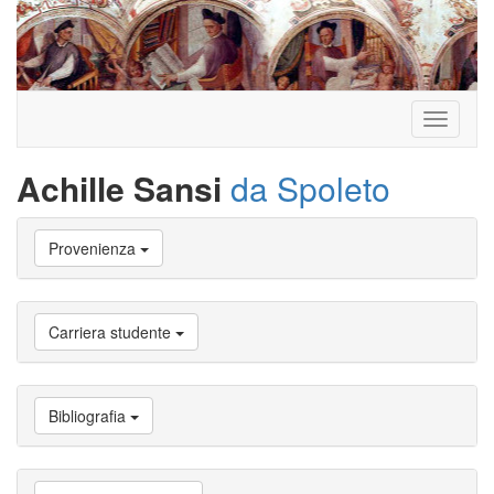
Toggle
navigati
Achille Sansi
da Spoleto
Vai
Provenienza
a
Biografia
Vai
a
Carriera studente
Provenienza
Vai
a
Carriera
Bibliografia
studente
Vai
a
Attività