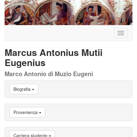
Toggle
navigati
Marcus Antonius Mutii
Eugenius
Marco Antonio di Muzio Eugeni
Vai
Biografia
a
Biografia
Vai
a
Provenienza
Provenienza
Vai
a
Carriera
Carriera studente