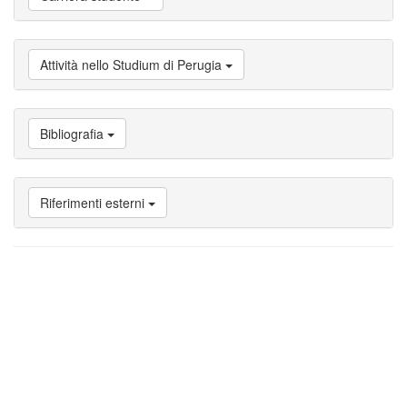
studente
Vai
a
Attività
Attività nello Studium di Perugia
nello
Studium
di
Perugia
Bibliografia
Vai
a
Bibliografia
Riferimenti esterni
Vai
a
Riferimenti
esterni
Vai
a
Note