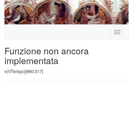
Toggle
navigati
Funzione non ancora
implementata
v(VTempo)[#90:317]