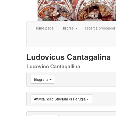
Home page
Risorse
Ricerca prosopogr
Ludovicus Cantagalina
Ludovico Cantagallina
Vai
Biografia
a
Biografia
Vai
a
Attività nello Studium di Perugia
Provenienza
Vai
a
Carriera