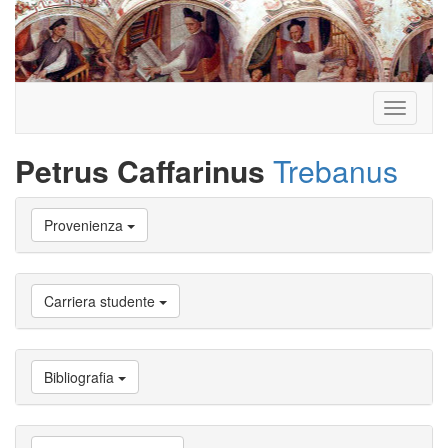
Toggle
navigati
Petrus Caffarinus
Trebanus
Vai
Provenienza
a
Biografia
Vai
a
Carriera studente
Provenienza
Vai
a
Carriera
Bibliografia
studente
Vai
a
Attività