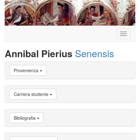
Toggle
navigati
Annibal Pierius
Senensis
Vai
Provenienza
a
Biografia
Vai
a
Carriera studente
Provenienza
Vai
a
Carriera
Bibliografia
studente
Vai
a
Attività