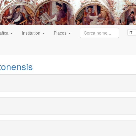
afica
Institution
Places
IT
tonensis