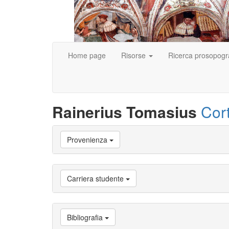
Home page
Risorse
Ricerca prosopogr
Rainerius Tomasius
Cor
Vai
Provenienza
a
Biografia
Vai
a
Carriera studente
Provenienza
Vai
a
Carriera
Bibliografia
studente