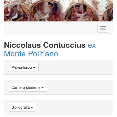
Toggle
navigati
Niccolaus Contuccius
ex
Monte Politiano
Vai
Provenienza
a
Biografia
Vai
a
Carriera studente
Provenienza
Vai
a
Carriera
Bibliografia
studente
Vai