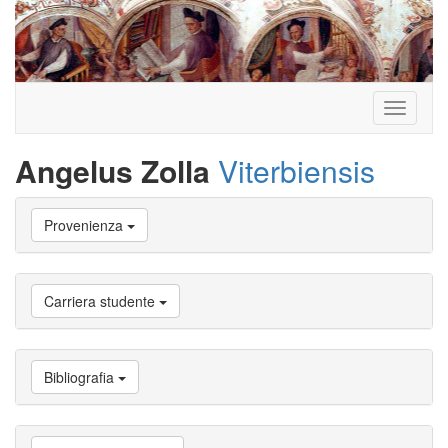
Toggle
navigati
Angelus Zolla
Viterbiensis
Vai
Provenienza
a
Biografia
Vai
a
Carriera studente
Provenienza
Vai
a
Carriera
Bibliografia
studente
Vai
a
Attività