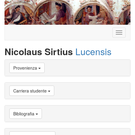
Toggle
navigati
Nicolaus Sirtius
Lucensis
Vai
Provenienza
a
Biografia
Vai
a
Carriera studente
Provenienza
Vai
a
Carriera
Bibliografia
studente
Vai
a
Attività