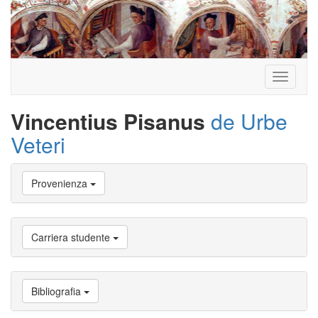
Toggle
navigati
Vincentius Pisanus
de Urbe
Veteri
Vai
Provenienza
a
Biografia
Vai
a
Carriera studente
Provenienza
Vai
a
Carriera
Bibliografia
studente
Vai