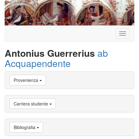
Toggle
navigati
Antonius Guerrerius
ab
Acquapendente
Vai
Provenienza
a
Biografia
Vai
a
Carriera studente
Provenienza
Vai
a
Carriera
Bibliografia
studente
Vai