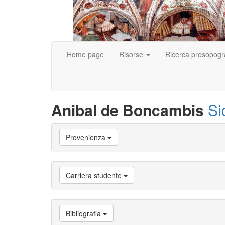
Home page
Risorse
Ricerca prosopogr
Anibal de Boncambis
Si
Vai
Provenienza
a
Biografia
Vai
a
Carriera studente
Provenienza
Vai
a
Carriera
Bibliografia
studente