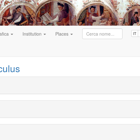
afica
Institution
Places
IT
culus