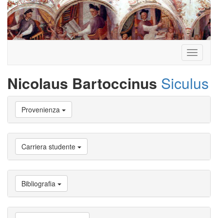
Toggle
navigati
Nicolaus Bartoccinus
Siculus
Vai
Provenienza
a
Biografia
Vai
a
Carriera studente
Provenienza
Vai
a
Carriera
Bibliografia
studente
Vai
a
Attività