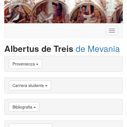
Toggle
navigati
Albertus de Treis
de Mevania
Vai
Provenienza
a
Biografia
Vai
a
Carriera studente
Provenienza
Vai
a
Carriera
Bibliografia
studente
Vai
a
Attività