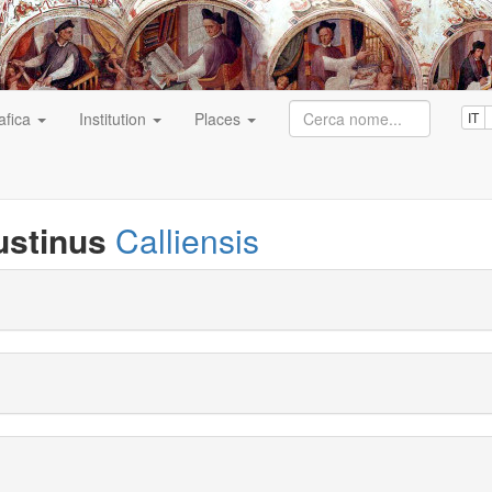
afica
Institution
Places
IT
ustinus
Calliensis