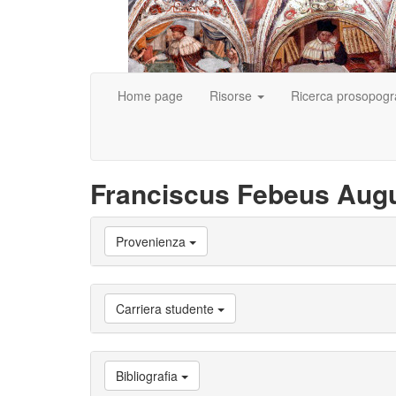
Home page
Risorse
Ricerca prosopogr
Franciscus Febeus Aug
Vai
Provenienza
a
Biografia
Vai
a
Carriera studente
Provenienza
Vai
a
Carriera
Bibliografia
studente