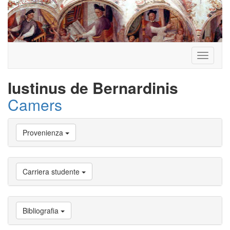
Toggle
navigati
Iustinus de Bernardinis
Camers
Vai
Provenienza
a
Biografia
Vai
a
Carriera studente
Provenienza
Vai
a
Carriera
Bibliografia
studente
Vai