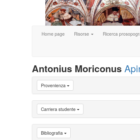
Home page
Risorse
Ricerca prosopogr
Antonius Moriconus
Api
Vai
Provenienza
a
Biografia
Vai
a
Carriera studente
Provenienza
Vai
a
Carriera
Bibliografia
studente