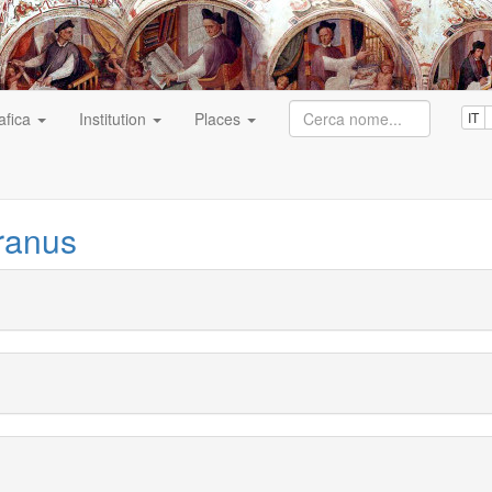
afica
Institution
Places
IT
ranus