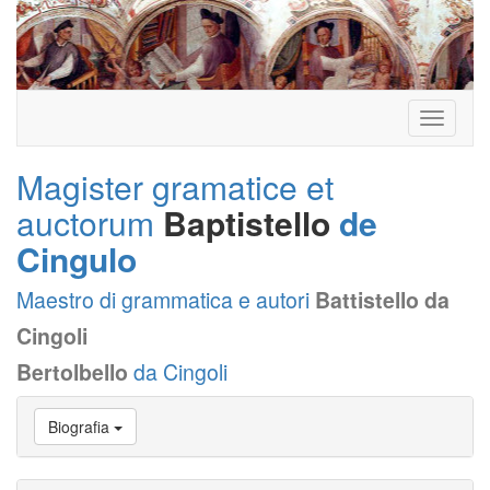
Toggle
navigati
Magister gramatice et
auctorum
Baptistello
de
Cingulo
Maestro di grammatica e autori
Battistello da
Cingoli
Bertolbello
da Cingoli
Vai
Biografia
a
Biografia
Vai