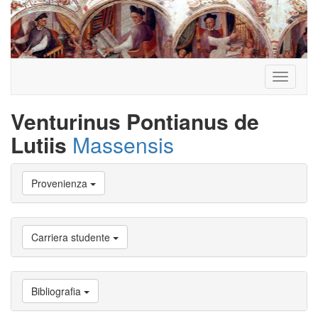
Toggle
navigati
Venturinus Pontianus de
Lutiis
Massensis
Vai
Provenienza
a
Biografia
Vai
a
Carriera studente
Provenienza
Vai
a
Carriera
Bibliografia
studente
Vai