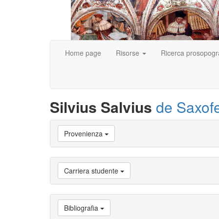
Home page
Risorse
Ricerca prosopogr
Silvius Salvius
de Saxofe
Vai
Provenienza
a
Biografia
Vai
a
Carriera studente
Provenienza
Vai
a
Carriera
Bibliografia
studente