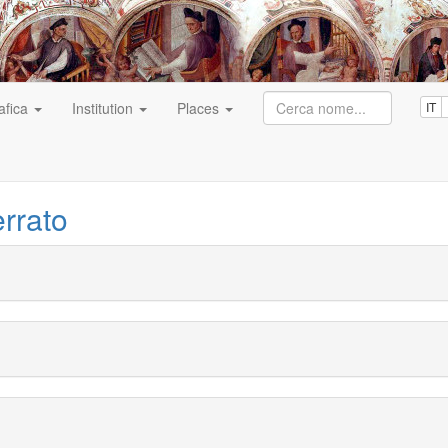
afica
Institution
Places
IT
rrato