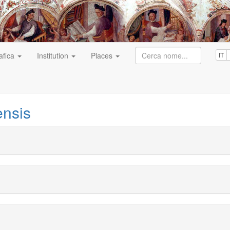
afica
Institution
Places
IT
ensis