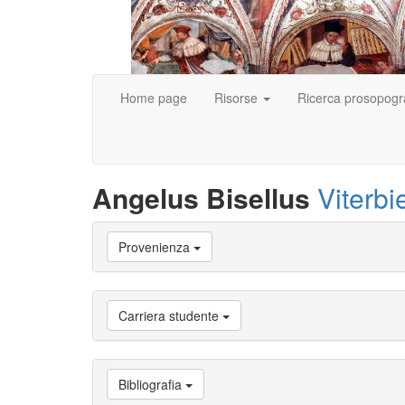
Home page
Risorse
Ricerca prosopogr
Angelus Bisellus
Viterbi
Vai
Provenienza
a
Biografia
Vai
a
Carriera studente
Provenienza
Vai
a
Carriera
Bibliografia
studente