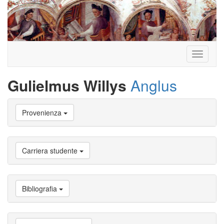
Toggle
navigati
Gulielmus Willys
Anglus
Vai
Provenienza
a
Biografia
Vai
a
Carriera studente
Provenienza
Vai
a
Carriera
Bibliografia
studente
Vai
a
Attività