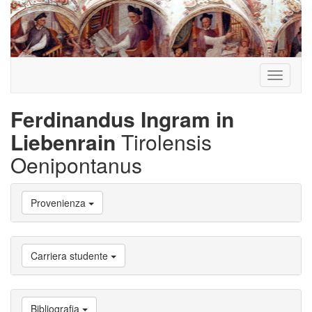
Toggle
navigati
Ferdinandus Ingram in
Liebenrain
Tirolensis
Oenipontanus
Vai
Provenienza
a
Biografia
Vai
a
Carriera studente
Provenienza
Vai
a
Carriera
Bibliografia