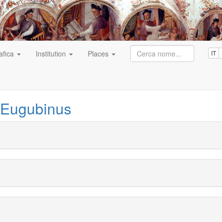
afica
Institution
Places
IT
Eugubinus