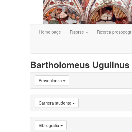
Home page
Risorse
Ricerca prosopogr
Bartholomeus Ugulinus
Vai
Provenienza
a
Biografia
Vai
a
Carriera studente
Provenienza
Vai
a
Carriera
Bibliografia
studente