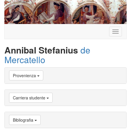
Toggle
navigati
Annibal Stefanius
de
Mercatello
Vai
Provenienza
a
Biografia
Vai
a
Carriera studente
Provenienza
Vai
a
Carriera
Bibliografia
studente
Vai