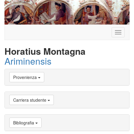
Toggle
navigati
Horatius Montagna
Ariminensis
Vai
Provenienza
a
Biografia
Vai
a
Carriera studente
Provenienza
Vai
a
Carriera
Bibliografia
studente
Vai