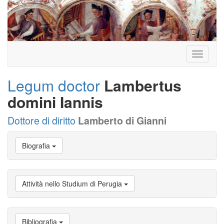
Toggle
navigati
Legum doctor
Lambertus
domini Iannis
Dottore di diritto
Lamberto di Gianni
Vai
Biografia
a
Biografia
Vai
a
Attività nello Studium di Perugia
Provenienza
Vai
a
Carriera
Bibliografia